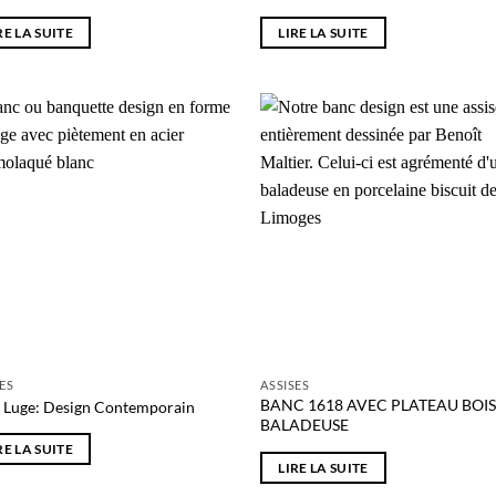
uit
RE LA SUITE
LIRE LA SUITE
Ajouter
Ajo
à la liste
à la 
de
d
souhaits
souh
SES
ASSISES
BANC 1618 AVEC PLATEAU BOIS
 Luge: Design Contemporain
BALADEUSE
RE LA SUITE
LIRE LA SUITE