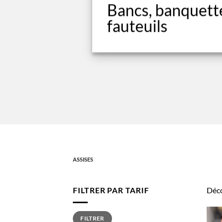
Bancs, banquett
fauteuils
ASSISES
FILTRER PAR TARIF
Déco
Prix
Prix
FILTRER
min
max