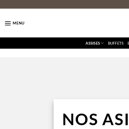
Passer
au
contenu
MENU
ASSISES
BUFFETS
NOS AS