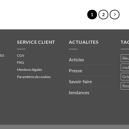
1
2
SERVICE CLIENT
ACTUALITES
TA
ES
CGV
Bleu
Articles
FAQ
cou
Mentions légales
Presse
Gris
Paramètres de cookies
Savoir-faire
Rou
tendances