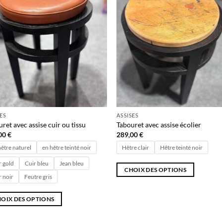
Ajouter
Ajo
à la liste
à la 
de
d
souhaits
souh
SES
ASSISES
ret avec assise cuir ou tissu
Tabouret avec assise écolier
00
€
289,00
€
hêtre naturel
en hêtre teinté noir
Hêtre clair
Hêtre teinté noir
r gold
Cuir bleu
Jean bleu
CHOIX DES OPTIONS
r noir
Feutre gris
Ce
produit
OIX DES OPTIONS
a
plusieurs