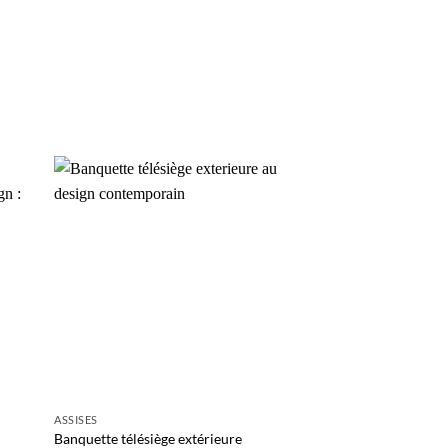
uter
Ajouter
liste
à la liste
e
de
aits
souhaits
ASSISES
Banquette télésiège extérieure