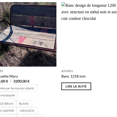
uit
variations.
Les
eurs
options
Ajouter
Ajo
tions.
à la liste
à la 
peuvent
de
d
être
souhaits
souh
ons
choisies
ent
sur
la
ies
page
du
produit
SES
ASSISES
uette Mary
Banc 1218 mm
uit
Plage
,00
€
–
3200,00
€
de
LIRE LA SUITE
prix :
née par les marais salants
2800,00 €
rmolaquée
à
3200,00 €
IGE BRUN
BLANC
U SAPHIR
GRIS SOIE