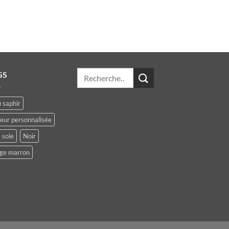
Recherche
GS
pour :
 saphir
leur personnalisée
 soie
Noir
ge marron