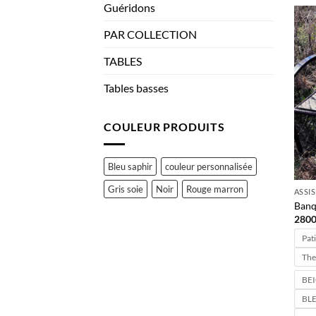
prod
Guéridons
a
PAR COLLECTION
plusi
varia
TABLES
Les
opti
Tables basses
peuv
être
COULEUR PRODUITS
chois
sur
la
Bleu saphir
couleur personnalisée
page
Gris soie
Noir
Rouge marron
ASSI
du
Banq
prod
2800
Pati
The
BE
BLE