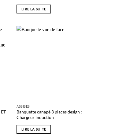
LIRE LA SUITE
uter
Ajouter
liste
à la liste
e
de
aits
souhaits
ASSISES
 ET
Banquette canapé 3 places design :
Chargeur induction
LIRE LA SUITE