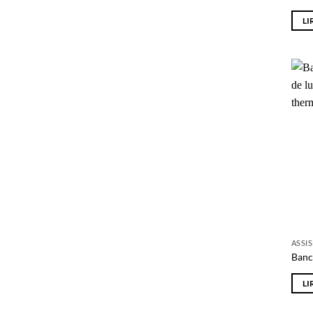
prod
LI
ASSI
Banc
LI