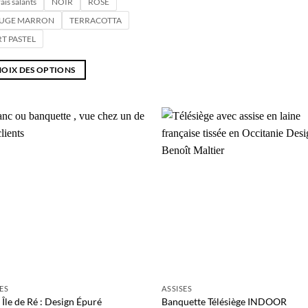
ais salants
NOIR
ROSE
UGE MARRON
TERRACOTTA
T PASTEL
OIX DES OPTIONS
uit
eurs
Ajouter
Ajo
tions.
à la liste
à la 
de
d
souhaits
souh
ons
ent
ies
SES
ASSISES
Île de Ré : Design Épuré
Banquette Télésiège INDOOR