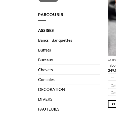
PARCOURIR
ASSISES
Bancs | Banquettes
Buffets
Bureaux
ASSI
Tabou
Chevets
249,
en 
Consoles
Cui
DECORATION
Cui
DIVERS
CH
FAUTEUILS
Ce