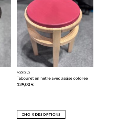
uter
Ajouter
liste
à la liste
e
de
aits
souhaits
ASSISES
Tabouret en hêtre avec assise colorée
139,00
€
CHOIX DES OPTIONS
Ce
produit
a