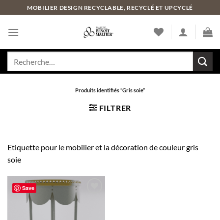
Passer
MOBILIER DESIGN RECYCLABLE, RECYCLÉ ET UPCYCLÉ
au
contenu
Recherche
pour :
Produits identifiés “Gris soie”
FILTRER
Etiquette pour le mobilier et la décoration de couleur gris
soie
Save
Ajouter
à la liste
de