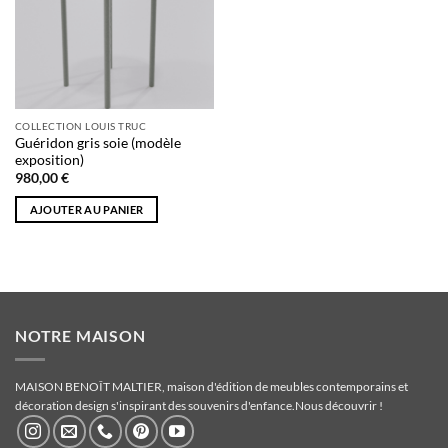
souhaits
COLLECTION LOUIS TRUC
Guéridon gris soie (modèle
exposition)
980,00
€
AJOUTER AU PANIER
NOTRE MAISON
MAISON BENOÎT MALTIER, maison d'édition de meubles contemporains et
décoration design s'inspirant des souvenirs d'enfance.
Nous découvrir !