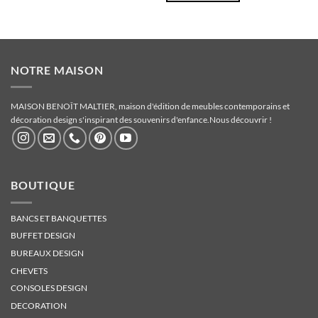
Ce
produit
a
plusieurs
variations.
NOTRE MAISON
Les
options
MAISON BENOÎT MALTIER, maison d'édition de meubles contemporains et
peuvent
décoration design s'inspirant des souvenirs d'enfance.
Nous découvrir !
être
choisies
sur
la
BOUTIQUE
page
du
produit
BANCS ET BANQUETTES
BUFFET DESIGN
BUREAUX DESIGN
CHEVETS
CONSOLES DESIGN
DECORATION