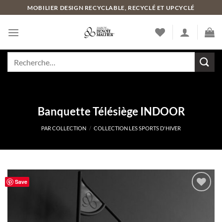
Passer
MOBILIER DESIGN RECYCLABLE, RECYCLÉ ET UPCYCLÉ
au
contenu
Recherche
pour :
Banquette Télésiège INDOOR
PAR COLLECTION
/
COLLECTION LES SPORTS D'HIVER
Save
Ajouter
à la liste
de