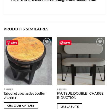
PRODUITS SIMILAIRES
Save
Save
Ajouter
Ajouter
à la liste
à la liste
de
de
souhaits
souhaits
ASSISES
ASSISES
FAUTEUIL DOUBLE : CHARGE
Tabouret avec assise écolier
INDUCTION
289,00
€
CHOIX DES OPTIONS
LIRE LA SUITE