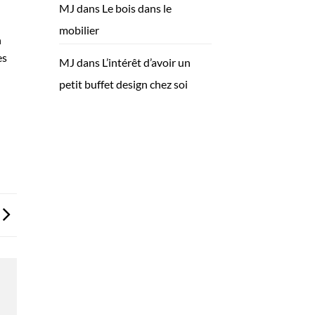
MJ
dans
Le bois dans le
mobilier
n
es
MJ
dans
L’intérêt d’avoir un
petit buffet design chez soi