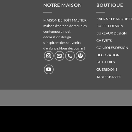
NOTRE MAISON
BOUTIQUE
BANCS ET BANQUETT
MAISON BENOÎT MALTIER,
maison d'édition de meubles
BUFFET DESIGN
contemporains et
BUREAUX DESIGN
décoration design
CHEVETS
s'inspirant des souvenirs
CONSOLES DESIGN
d'enfance.
Nous découvrir !
DECORATION
FAUTEUILS
GUERIDONS
TABLES BASSES