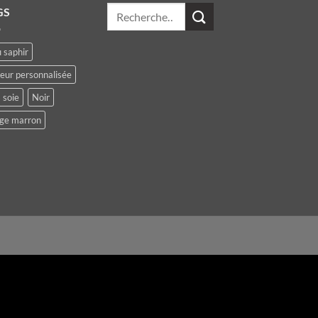
Recherche
GS
pour :
 saphir
leur personnalisée
 soie
Noir
ge marron