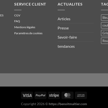
SERVICE CLIENT
ACTUALITES
TA
ES
CGV
Bleu
Articles
FAQ
cou
Mentions légales
Presse
Gris
Paramètres de cookies
Savoir-faire
Rou
tendances
Copyright 2026 ©
https://benoitmaltier.com