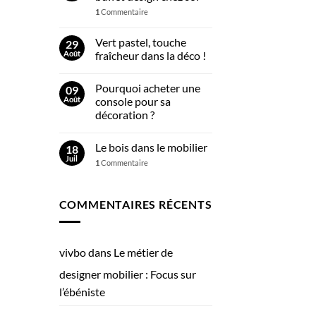
1
Commentaire
Vert pastel, touche
29
Août
fraîcheur dans la déco !
Pourquoi acheter une
09
Août
console pour sa
décoration ?
Le bois dans le mobilier
18
Juil
1
Commentaire
COMMENTAIRES RÉCENTS
vivbo
dans
Le métier de
designer mobilier : Focus sur
l’ébéniste