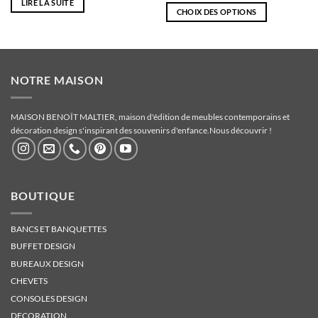
LIRE LA SUITE
CHOIX DES OPTIONS
Ce
produit
a
plusieurs
NOTRE MAISON
variations.
Les
MAISON BENOÎT MALTIER, maison d'édition de meubles contemporains et
options
décoration design s'inspirant des souvenirs d'enfance.
Nous découvrir !
peuvent
être
choisies
sur
la
BOUTIQUE
page
du
BANCS ET BANQUETTES
produit
BUFFET DESIGN
BUREAUX DESIGN
CHEVETS
CONSOLES DESIGN
DECORATION