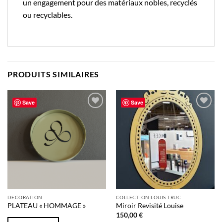
un engagement pour des matériaux nobles, recyclés
ou recyclables.
PRODUITS SIMILAIRES
Save
Save
Ajouter
Ajouter
à la liste
à la liste
de
de
souhaits
souhaits
DECORATION
COLLECTION LOUIS TRUC
PLATEAU « HOMMAGE »
Miroir Revisité Louise
150,00
€