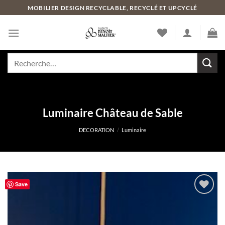
Passer
MOBILIER DESIGN RECYCLABLE, RECYCLÉ ET UPCYCLÉ
au
contenu
Recherche
pour :
Luminaire Château de Sable
DECORATION
/
Luminaire
Save
Ajouter
à la liste
de